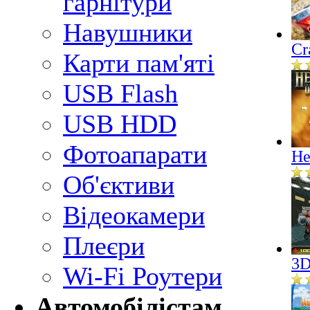
гарнітури
Навушники
Cr
Карти пам'яті
USB Flash
USB HDD
Фотоапарати
He
Об'єктиви
Відеокамери
Плеєри
3D
Wi-Fi Роутери
Автомобілістам