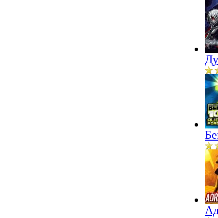
Ду
Бе
Ад