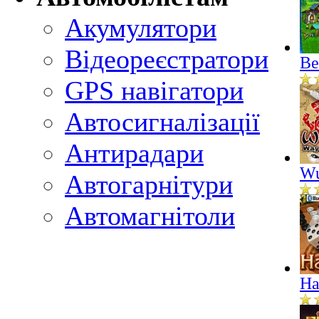
Акумулятори
Відеореєстратори
Ве
GPS навігатори
Автосигналізації
Антирадари
Wu
Автогарнітури
Автомагнітоли
На