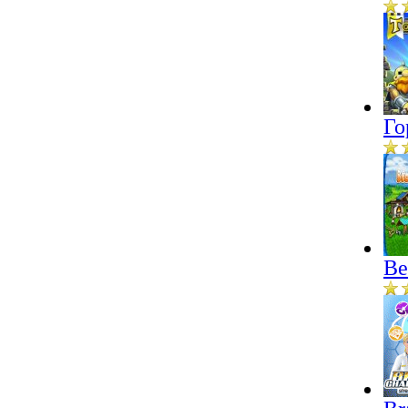
Го
Ве