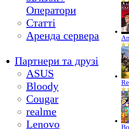
Оператори
Статті
Аренда сервера
An
Партнери та друзі
ASUS
Re
Bloody
Cougar
realme
Lenovo
Bo