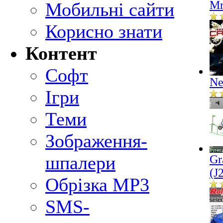
Mr
Мобильні сайти
Корисно знати
Контент
Софт
Ne
Ігри
Теми
Зображення-
шпалери
Gr
(J
Обрізка MP3
SMS-