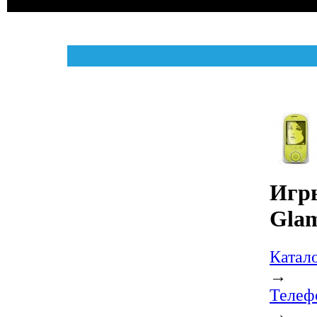
Игры
Gla
Катал
→
Телеф
→