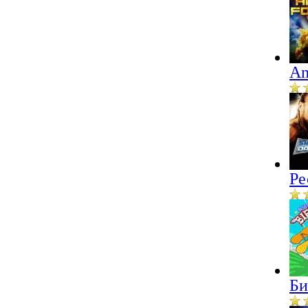
An
Ре
Би