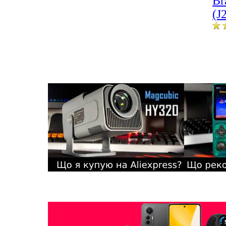
Br
(J