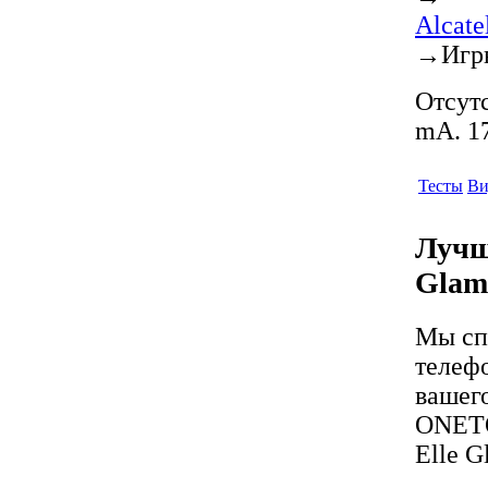
Alcat
→
Игр
Отсутс
mA. 17
Тесты
Ви
Лучш
Glam
Мы сп
телеф
вашего
ONETO
Elle G